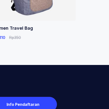
men Travel Bag
110
Rp
350
Info Pendaftaran