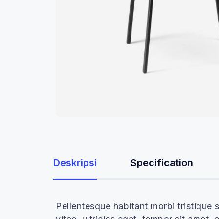
Deskripsi
Specification
Pellentesque habitant morbi tristique
vitae, ultricies eget, tempor sit amet