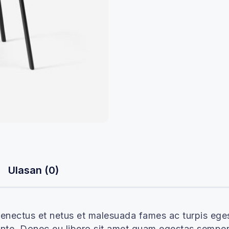
Ulasan (0)
 senectus et netus et malesuada fames ac turpis ege
, ante. Donec eu libero sit amet quam egestas semper.