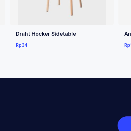
Draht Hocker Sidetable
Ar
Rp
34
Rp