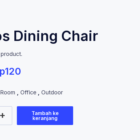
s Dining Chair
e product.
p
120
g Room
,
Office
,
Outdoor
+
Tambah ke
keranjang